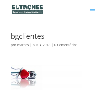
bgclientes
por
marcos
|
out 3, 2018
|
0 Comentários